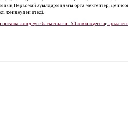
нының Первомай ауылдарындағы орта мектептер, Денисо
лі жөндеуден өтеді.
орташа жөндеуге бағытталған 50 жоба жүзеге а
с
ырылаты