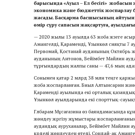
барысында «Ауыл – Ел бесігі» жобасын
экономика және бюджеттік жоспарлау
жасады. Басқарма басшысының айтуынш
өмір сүру сапасын жақсартуға, ауылдағ
— 2020 жылы 13 ауылда 63 жоба жүзеге асы
Амангелді, Қараменді, Ұзынкөл сияқты 7 
Первомай, Қостанай ауданының Октябрь ж
ауданының Антонов, Бейімбет Майлин ауд
тұрғындардың жалпы саны — 47,6 мың адам
Сонымен қатар 2 млрд 38 млн теңге қаржы
жоба жоспарланған. Биыл Алтынсарин және
Қарамеңді ауылында екі орталық қазандық
Ұзынкөл ауылдарында екі спорттық-сауық
Гүлбарам Мұсағазина өз баяндамасында құн
жөндеу жүргізу жұмыстары жоспарланғанын
аудандық ауруханалар, Бейімбет Майлин а
күрделі жөндеуден өтеді. Сондай-ақ Аманг