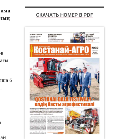
дама
СКАЧАТЬ НОМЕР В PDF
ының
ов
дағы
нша 6
.
е
а
най