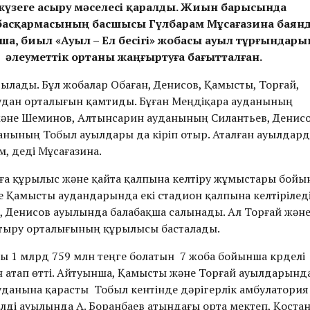
 жүзеге асыру мәселесі қаралды. Жиын барысында
 басқармасының басшысы Гүлбарам Мұсағазина баян
а, биыл «Ауыл – Ел бесігі» жобасы ауыл тұрғындар
ы әлеуметтік ортаны жаңғыртуға бағытталған.
рылады. Бұл жобалар Обаған, Денисов, Қамысты, Торғай,
аудан орталығын қамтиды. Бұған Меңдіқара ауданының
әне Шеминов, Алтынсарин ауданының Силантьев, Денис
анының Тобыл ауылдары да кіріп отыр. Аталған ауылдар
, деді Мұсағазина.
ға құрылыс және қайта қалпына келтіру жұмыстары бойы
 Қамысты аудандарында екі стадион қалпына келтіріледі
, Денисов ауылында балабақша салынады. Ал Торғай жән
тыру орталығының құрылысы басталады.
ы 1 млрд 759 млн теңге болатын 7 жоба бойынша күрделі
 атап өтті. Айтуынша, Қамысты және Торғай ауылдарынд
уданына қарасты Тобыл кентінде дәрігерлік амбулатория
елді ауылында А. Боранбаев атындағы орта мектеп, Қоста