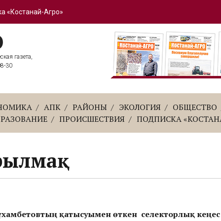
а «Костанай-Агро»
кая газета,
08-30
НОМИКА
АПК
РАЙОНЫ
ЭКОЛОГИЯ
ОБЩЕСТВО
БРАЗОВАНИЕ
ПРОИСШЕСТВИЯ
ПОДПИСКА «КОСТАН
ырылмақ
ұхамбетовтың қатысуымен өткен селекторлық кеңес