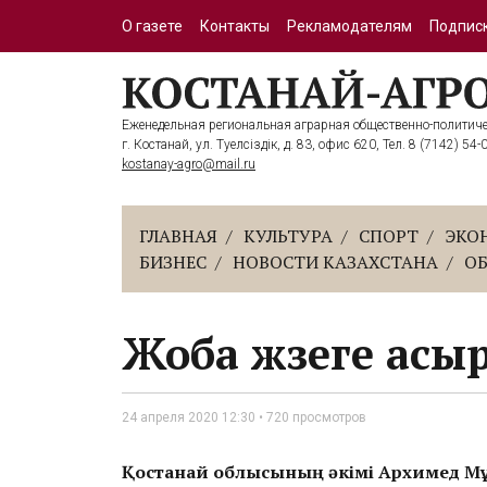
О газете
Контакты
Рекламодателям
Подписк
Еженедельная региональная аграрная общественно-политичес
г. Костанай, ул. Тәуелсіздік, д. 83, офис 620, Тел. 8 (7142) 54-
kostanay-agro@mail.ru
ГЛАВНАЯ
КУЛЬТУРА
СПОРТ
ЭКО
БИЗНЕС
НОВОСТИ КАЗАХСТАНА
О
Жоба жүзеге ас
24 апреля 2020 12:30 • 720 просмотров
Қостанай облысының әкімі Архимед М