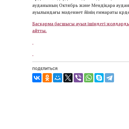
ауданының Октябрь және Меңдіқара ауда
ауылындағы мәдениет үйінің ғимараты күрде
Басқарма басшысы ауыл ішіндегі жолдарды 
айтты.
ПОДЕЛИТЬСЯ: