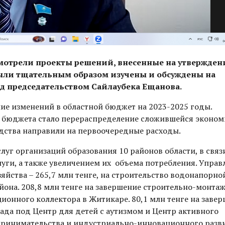
смотрели проекты решений, внесенные на утвержден
были тщательным образом изучены и обсуждены на
д председательством Сайлаубека Ещанова.
е изменений в областной бюджет на 2023-2025 годы.
 бюджета стало перераспределение сложившейся эконом
едства направили на первоочередные расходы.
луг организаций образования 10 районов области, в связ
уги, а также увеличением их объема потребления. Упра
йства – 265,7 млн тенге, на строительство водонапорно
йона. 208,8 млн тенге на завершение строительно-монта
ионного коллектора в Житикаре. 80,1 млн тенге на заве
ада под Центр для детей с аутизмом и Центр активного
принимательства и индустриально-инновационного разв