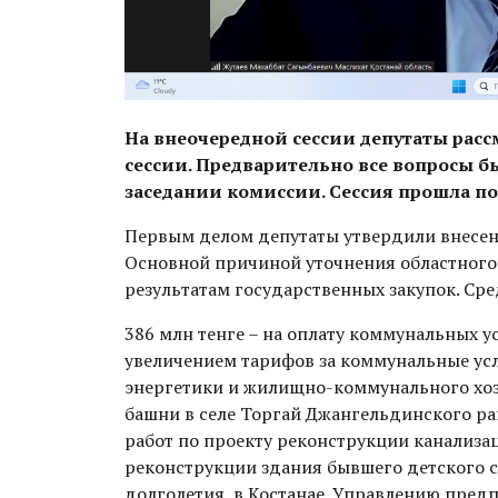
На внеочередной сессии депутаты рас
сессии. Предварительно все вопросы 
заседании комиссии. Сессия прошла по
Первым делом депутаты утвердили внесени
Основной причиной уточнения областного
результатам государственных закупок. Ср
386 млн тенге – на оплату коммунальных ус
увеличением тарифов за коммунальные усл
энергетики и жилищно-коммунального хозя
башни в селе Торгай Джангельдинского ра
работ по проекту реконструкции канализац
реконструкции здания бывшего детского с
долголетия в Костанае. Управлению пред