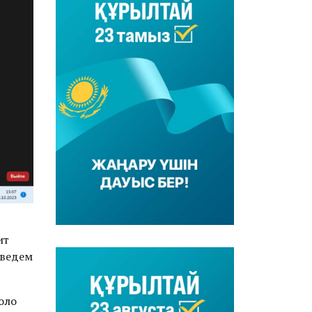
ит
дведем
оло