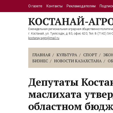
О газете
Контакты
Рекламодателям
Подписк
Еженедельная региональная аграрная общественно-политичес
г. Костанай, ул. Тәуелсіздік, д. 83, офис 620, Тел. 8 (7142) 54-
kostanay-agro@mail.ru
ГЛАВНАЯ
КУЛЬТУРА
СПОРТ
ЭКО
БИЗНЕС
НОВОСТИ КАЗАХСТАНА
О
Депутаты Костан
маслихата утве
областном бюдж