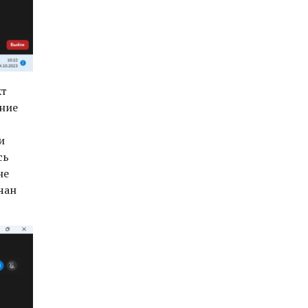
кт
ание
и
сь
не
чан