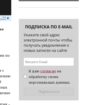
ПОДПИСКА ПО E-MAIL
ие
Укажите свой адрес
электронной почты чтобы
получать уведомления о
новых записях на сайте
ии по
и с
Я даю
согласие
на
влению
обработку своих
й
персональных данных.
жных
ршение
ития –